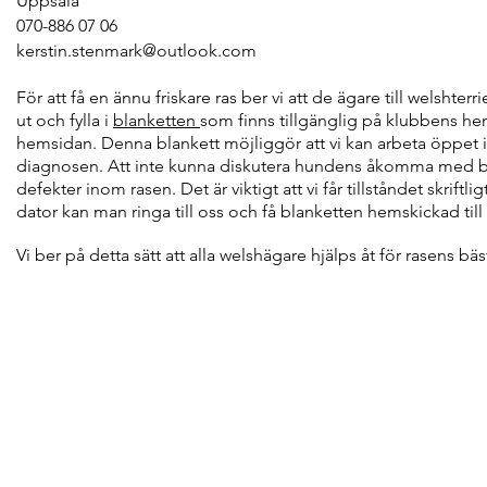
Uppsala
070-886 07 06
kerstin.stenmark@outlook.com
För att få en ännu friskare ras ber vi att de ägare till welsht
ut och fylla i
blanketten
som finns tillgänglig på klubbens he
hemsidan. Denna blankett möjliggör att vi kan arbeta öppe
diagnosen. Att inte kunna diskutera hundens åkomma med berö
defekter inom rasen. Det är viktigt att vi får tillståndet skrif
dator kan man ringa till oss och få blanketten hemskickad till 
Vi ber på detta sätt att alla welshägare hjälps åt för rasens bäs