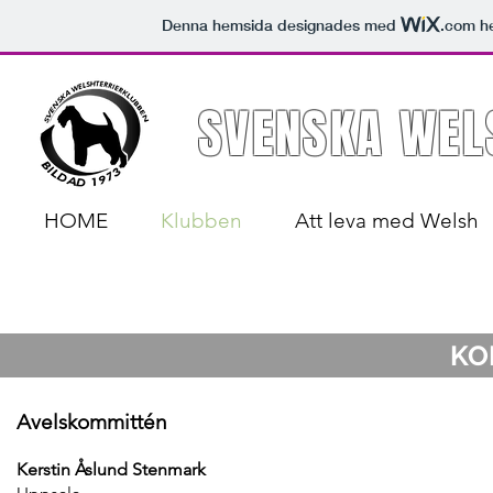
Denna hemsida designades med
.com
he
SVENSKA WEL
HOME
Klubben
Att leva med Welsh
KO
Avelskommittén
Kerstin Åslund Stenmark